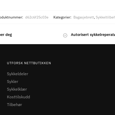
oduktnummer:
d62c6f25c03e
Kategorier:
Bagasjebrett
,
Sykkeltilbe
per deg
Autorisert sykkelreperat
UTFORSK NETTBUTIKKEN
Sykkeldeler
Sykler
Sykkelklær
Kosttilskudd
Tilbehør