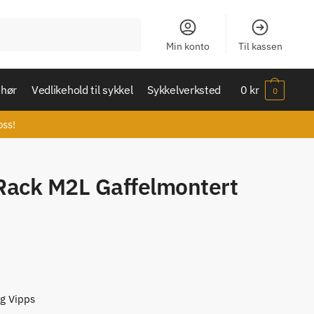
Min konto
Til kassen
ehør
Vedlikehold til sykkel
Sykkelverksted
0
kr
0
oss!
Rack M2L Gaffelmontert
og Vipps