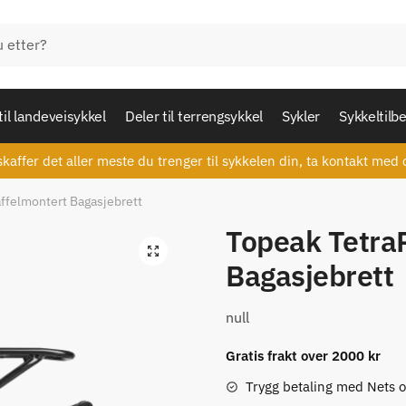
til landeveisykkel
Deler til terrengsykkel
Sykler
Sykkeltilb
skaffer det aller meste du trenger til sykkelen din, ta kontakt med 
ffelmontert Bagasjebrett
Topeak Tetra
🔍
Bagasjebrett
null
Gratis frakt over 2000 kr
Trygg betaling med Nets 