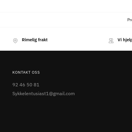
Pr
Rimelig frakt
Vi hjel
KONTAKT OSS
92 46 50 81
Sykkelentusiast1@gmail.com