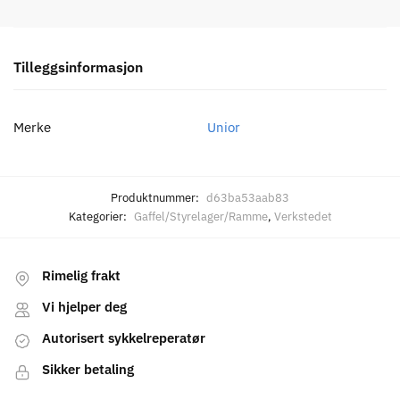
Tilleggsinformasjon
Merke
Unior
Produktnummer:
d63ba53aab83
Kategorier:
Gaffel/Styrelager/Ramme
,
Verkstedet
Rimelig frakt
Vi hjelper deg
Autorisert sykkelreperatør
Sikker betaling