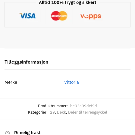
Alltid 100% trygt og sikkert
Tilleggsinformasjon
Merke
Vittoria
Produktnummer:
bc93a09dcf9d
Kategorier:
29
,
Dekk
,
Deler til terrengsykkel
Rimelig frakt