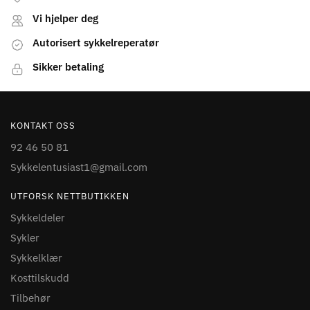
Vi hjelper deg
Autorisert sykkelreperatør
Sikker betaling
KONTAKT OSS
92 46 50 81
Sykkelentusiast1@gmail.com
UTFORSK NETTBUTIKKEN
Sykkeldeler
Sykler
Sykkelklær
Kosttilskudd
Tilbehør